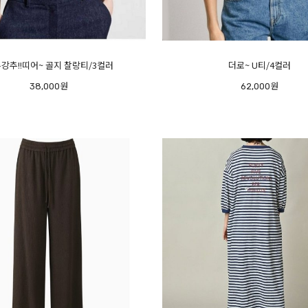
강추!!띠어~ 골지 찰랑티/3컬러
더로~ U티/4컬러
38,000원
62,000원