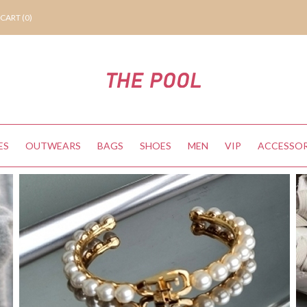
CART (
0
)
ES
OUTWEARS
BAGS
SHOES
MEN
VIP
ACCESSOR