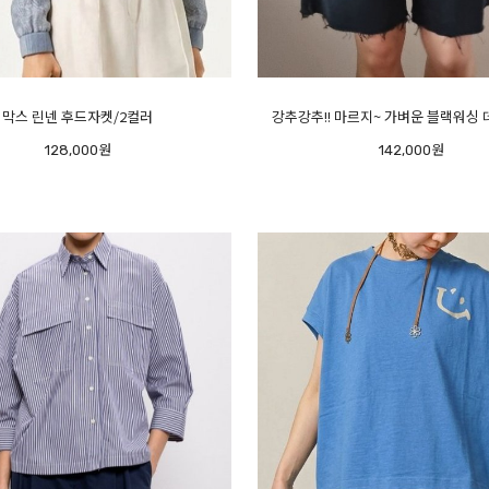
막스 린넨 후드자켓/2컬러
강추강추!! 마르지~ 가벼운 블랙워싱
128,000원
142,000원