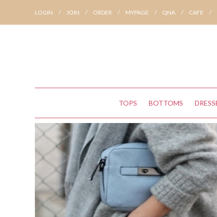
LOGIN
/
JOIN
/
ORDER
/
MYPAGE
/
QNA
/
CAFE
/
TOPS
BOTTOMS
DRESS