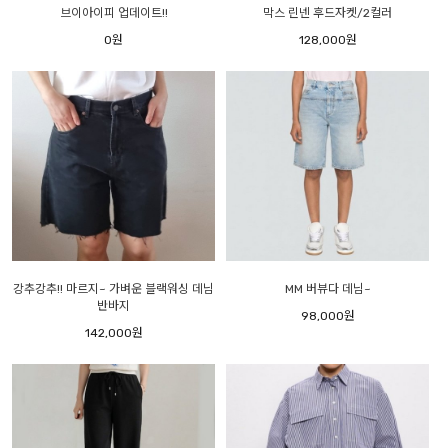
브이아이피 업데이트!!
막스 린넨 후드자켓/2컬러
0원
128,000원
강추강추!! 마르지~ 가벼운 블랙워싱 데님
MM 버뷰다 데님~
반바지
98,000원
142,000원