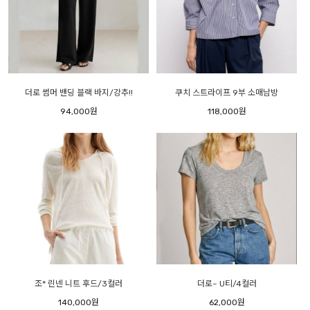
더로 썸머 밴딩 블랙 바지/강추!!
쿠치 스트라이프 9부 소매남방
94,000원
118,000원
조* 린넨 니트 후드/3컬러
더로~ U티/4컬러
140,000원
62,000원