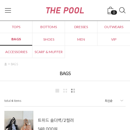
0
TOPS
BOTTOMS
DRESSES
OUTWEARS
BAGS
SHOES
MEN
VIP
ACCESSORIES
SCARF & MUFFER
홈
BAGS
BAGS
total
4
items
트위드 숄더백/2컬러
148,000원